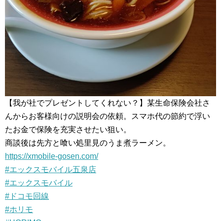
【我が社でプレゼントしてくれない？】某生命保険会社さ
んからお客様向けの説明会の依頼。スマホ代の節約で浮い
たお金で保険を充実させたい狙い。
商談後は先方と喰い処里見のうま煮ラーメン。
https://xmobile-gosen.com/
#エックスモバイル五泉店
#エックスモバイル
#ドコモ回線
#ホリモ