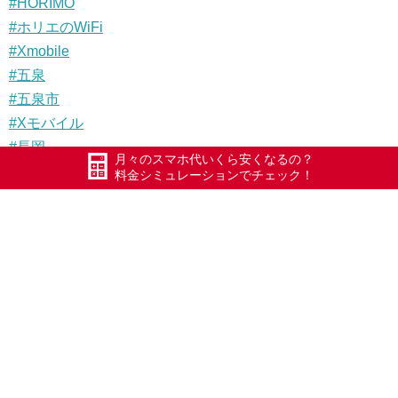
#HORIMO
#ホリエのWiFi
#Xmobile
#五泉
#五泉市
#Xモバイル
#長岡
月々のスマホ代いくら安くなるの？
#加茂
料金シミュレーションでチェック！
#三条
#安田
#阿賀町