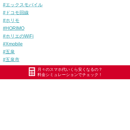
#エックスモバイル
#ドコモ回線
#ホリモ
#HORIMO
#ホリエのWiFi
#Xmobile
#五泉
#五泉市
#Xモバイル
月々のスマホ代いくら安くなるの？
料金シミュレーションでチェック！
#長岡
#加茂
#三条
#安田
#阿賀町