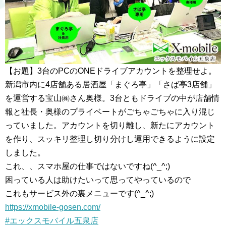
【お題】3台のPCのONEドライブアカウントを整理せよ。
新潟市内に4店舗ある居酒屋「まぐろ亭」「さば亭3店舗」
を運営する宝山㈱さん奥様。3台ともドライブの中が店舗情
報と社長・奥様のプライベートがごちゃごちゃに入り混じ
っていました。アカウントを切り離し、新たにアカウント
を作り、スッキリ整理し切り分けし運用できるように設定
しました。
これ、、スマホ屋の仕事ではないですね(^_^;)
困っている人は助けたいって思ってやっているので
これもサービス外の裏メニューです(^_^;)
https://xmobile-gosen.com/
#エックスモバイル五泉店