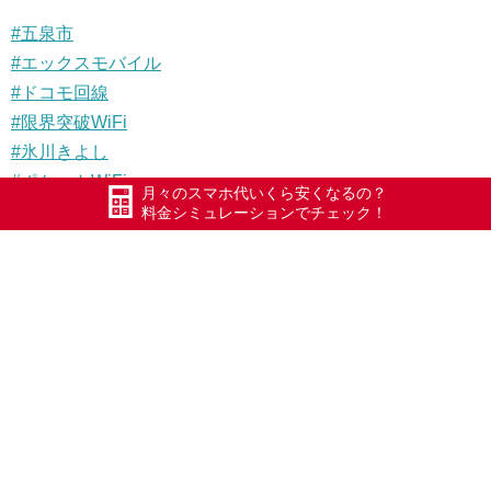
#五泉市
#エックスモバイル
#ドコモ回線
#限界突破WiFi
#氷川きよし
#ポケットWiFi
月々のスマホ代いくら安くなるの？
#WiFi
料金シミュレーションでチェック！
#Xmobile
#スマートWiFi