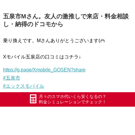
五泉市Mさん。友人の激推しで来店・料金相談
し・納得のドコモから
乗り換えです。Mさんありがとうございます(
Xモバイル五泉店の口コミはコチラ↓
https://g.page/Xmobile_GOSEN?share
#五泉市
#エックスモバイル
#ドコモ回線
月々のスマホ代いくら安くなるの？
料金シミュレーションでチェック！
#限界突破WiFi
#氷川きよし
#ポケットWiFi
#WiFi
#Xmobile