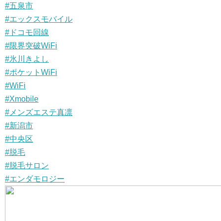
#五泉市
#エックスモバイル
#ドコモ回線
#限界突破WiFi
#氷川きよし
#ポケットWiFi
#WiFi
#Xmobile
#メンズエステ真凛
#新潟市
#中央区
#脱毛
#脱毛サロン
#エンダモロジー