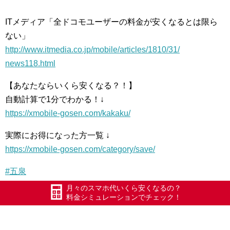
ITメディア「全ドコモユーザーの料金が安くなるとは限
ら
ない」
http://www.itmedia.co.jp/
mobile/articles/1810/31/
news118.html
【あなたならいくら安くなる？！】
自動計算で1分でわかる！↓
https://xmobile-gosen.com/
kakaku/
実際にお得になった方一覧 ↓
https://xmobile-gosen.com/
category/save/
#五泉
#エックスモバイル
月々のスマホ代いくら安くなるの？
料金シミュレーションでチェック！
#ドコモ回線
#最安級980円でスマホが持てる
#かけ放題フルがあるドコモ系格安キャリア