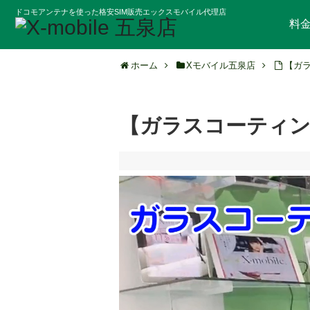
ドコモアンテナを使った格安SIM販売エックスモバイル代理店
料
ホーム
Xモバイル五泉店
【ガラ
【ガラスコーティング