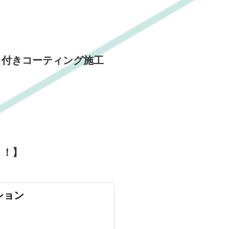
ット付きコーティング施工
？！】
ション