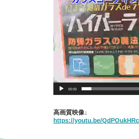
プ
レ
ー
ヤ
ー
00:00
高画質映像↓
https://youtu.be/QdPOukHR