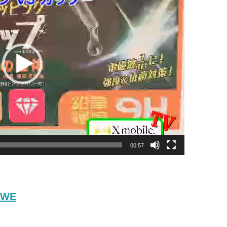
00:57
cWE