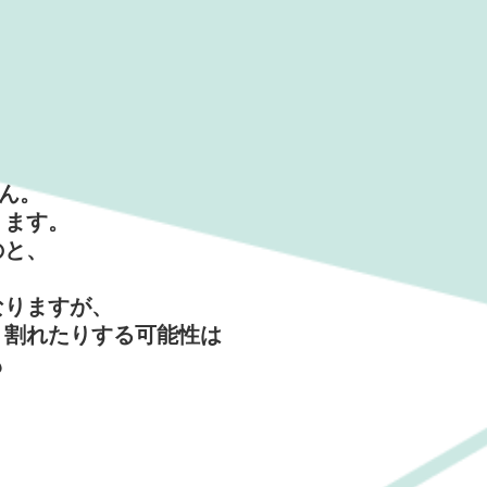
ん。
ります。
のと、
なりますが、
り割れたりする可能性は
も