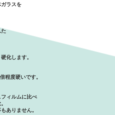
体ガラスを
。
れた
、硬化します。
6倍程度硬いです。
スフィルムに比べ
覚。
事もありません。