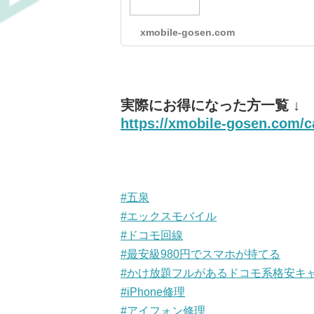
xmobile-gosen.com
実際にお得になった方一覧 ↓
https://xmobile-gosen.com/c
#
五泉
#
エックスモバイル
#
ドコモ回線
#
最安級980円でスマホが持てる
#
かけ放題フルがあるドコモ系格安キ
#
iPhone修理
#
アイフォン修理