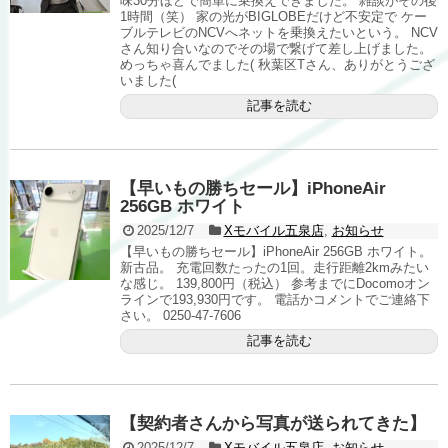
味30分ほどで簡単に乗換えできました。 雑談がその後
1時間（笑） 家の光がBIGLOBEだけど不安定で ケー
ブルテレビのNCVへネットを乗換えたいという。 NCV
さん知り合いなのでその場で繋げて差し上げました。
めっちゃ喜んでました( 秋葉区Tさん、ありがとうござ
いました(
記事を読む
【早いもの勝ちセール】iPhoneAir
256GB ホワイト
2025/12/7
Xモバイル五泉店
,
お知らせ
【早いもの勝ちセール】iPhoneAir 256GB ホワイト。
新古品。 充電回数たったの1回。走行距離2kmみたい
な感じ。 139,800円（税込） 参考までにDocomoオン
ラインで193,930円です。 電話かコメントでご連絡下
さい。 0250-47-7606
記事を読む
【契約者さんから写真が送られてきた】
2025/12/7
Xモバイル五泉店
,
お知らせ