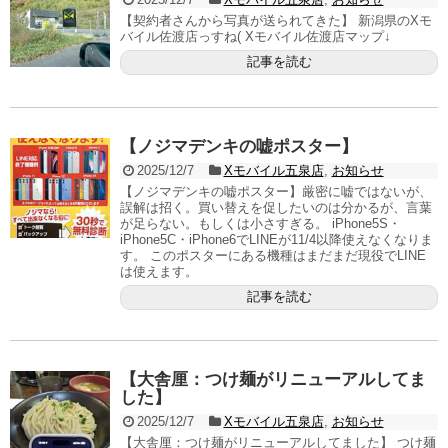
【契約者さんから写真が送られてきた】 新潟県のXモ
バイル佐渡店っすね( Xモバイル佐渡店マップ↓
記事を読む
【ノジマデンキの嘘ポスター】
2025/12/7
Xモバイル五泉店
,
お知らせ
【ノジマデンキの嘘ポスター】厳密に嘘ではないが、
誤解は招く。買い替えを促したいのは分かるが、言葉
が足らない。もしくは小さすぎる。 iPhone5S・
iPhone5C・iPhone6でLINEが11/4以降使えなくなりま
す。 このポスターにある機種はまだまだ現役でLINE
は使えます。
記事を読む
【大舎厘：つけ麺がリニューアルしてま
した】
2025/12/7
Xモバイル五泉店
,
お知らせ
【大舎厘：つけ麺がリニューアルしてました】 つけ麺