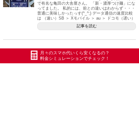
で有名な亀田の大舎厘さん。 「新・濃厚つけ麺」にな
ってました。 私的には、前との違いはわからず・・・
普通に美味しかったっす(^_^;) データ通信の速度比較
は （速い）SB ＞ Xモバイル ＞ au ＞ ドコモ（遅い）
記事を読む
【AQUOS液晶交換】
月々のスマホ代いくら安くなるの？
料金シミュレーションでチェック！
2025/12/7
Android修理
,
Xモバイル五泉店
,
お知
らせ
【AQUOS液晶交換】 うちの店舗前を毎日散歩してい
て 顔見知りのTさん（Xモバイル契約者さん）。 落下
して画面割れ。 Tさん「Androidが直せるお店って貴重
よね」 「近くにあってよかった」とおっしゃってまし
た。 その通りなのです( 新潟にはAndroid治せるお店っ
て 数店舗あるかないかなのです。 端末によってはど
この店舗も対応していない事もあります。 直ってよか
ったですねTさん。ありがとうございました(
記事を読む
【乗換えって面倒って思っていたけど】