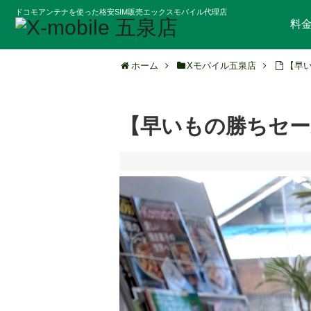
ドコモアンテナを使った格安SIM販売エックスモバイル代理店
料
ホーム
Xモバイル五泉店
【早い
【早いもの勝ちセール】i