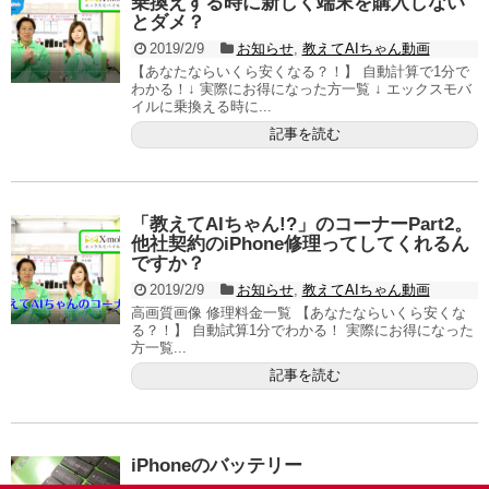
乗換えする時に新しく端末を購入しない
とダメ？
2019/2/9
お知らせ
,
教えてAIちゃん動画
【あなたならいくら安くなる？！】 自動計算で1分で
わかる！↓ 実際にお得になった方一覧 ↓ エックスモバ
イルに乗換える時に...
記事を読む
「教えてAIちゃん!?」のコーナーPart2。
他社契約のiPhone修理ってしてくれるん
ですか？
2019/2/9
お知らせ
,
教えてAIちゃん動画
高画質画像 修理料金一覧 【あなたならいくら安くな
る？！】 自動試算1分でわかる！ 実際にお得になった
方一覧...
記事を読む
iPhoneのバッテリー