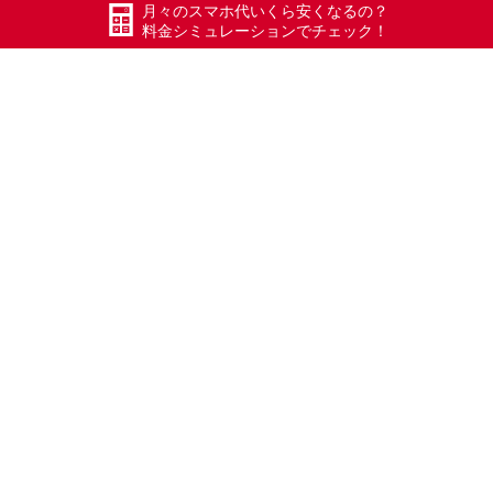
2019/2/9
iPhone修理
,
お知らせ
月々のスマホ代いくら安くなるの？
iPhoneバッテリーたち。処理業者へ。 【あなたの携帯
料金シミュレーションでチェック！
代エックスモバイルでもっと安く！】 自動試算1分で
わかる！ ...
記事を読む
携帯料金審議会委員らに4千万。
2019/2/7
お知らせ
【携帯料金審議会委員らに4千万円】 NTTドコモや
KDDIが寄付。ゆゆしき。
記事を読む
新潟県五泉警察署内、パケット通信速度
テストした結果、、、
2019/2/7
お知らせ
,
モバイル環境
新潟県、五泉警察署内。エックスモバイル パケット通
信速度テスト。 結果：速い！！ 家のWi-Fiより3倍くら
い速いです。 【...