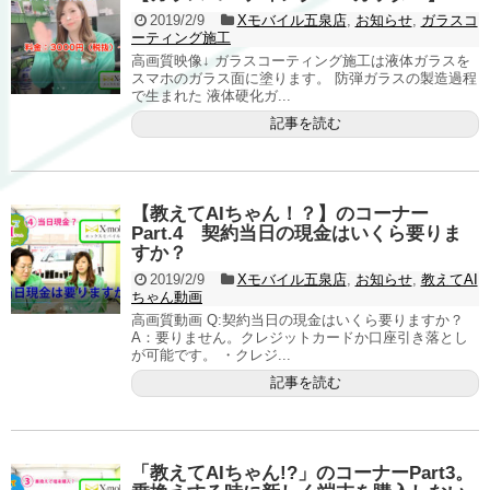
2019/2/9
Xモバイル五泉店
,
お知らせ
,
ガラスコ
ーティング施工
高画質映像↓ ガラスコーティング施工は液体ガラスを
スマホのガラス面に塗ります。 防弾ガラスの製造過程
で生まれた 液体硬化ガ...
記事を読む
【教えてAIちゃん！？】のコーナー
Part.4 契約当日の現金はいくら要りま
すか？
2019/2/9
Xモバイル五泉店
,
お知らせ
,
教えてAI
ちゃん動画
高画質動画 Q:契約当日の現金はいくら要りますか？
A：要りません。クレジットカードか口座引き落とし
が可能です。 ・クレジ...
記事を読む
「教えてAIちゃん!?」のコーナーPart3。