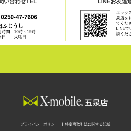
問い合わせTEL
LINEお友達
エック
0250-47-7606
泉店を
てくだ
株)ふじうし
LINE
付時間：10時～19時
談くだ
休日 ：火曜日
プライバシーポリシー
特定商取引法に関する記述