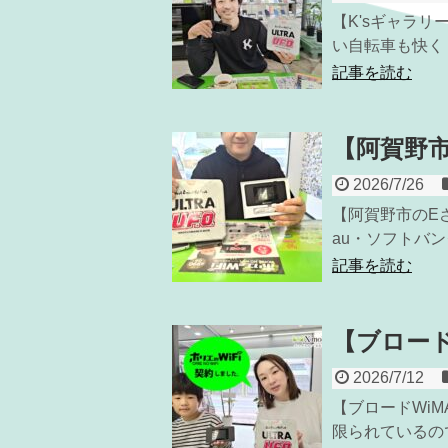
【K'sギャラ
い自転車も快く .
記事を読む
【阿賀野市
2026/7/26
【阿賀野市のEさ
au・ソフトバ
記事を読む
【ブロード
2026/7/12
【ブロードWiM
限られているの