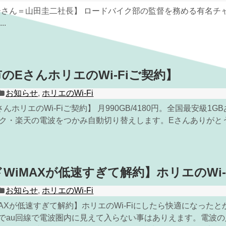
リーさん＝山田圭二社長】 ロードバイク部の監督を務める有名チ
..
のEさんホリエのWi-Fiご契約】
お知らせ
,
ホリエのWi-Fi
んホリエのWi-Fiご契約】 月990GB/4180円。全国最安級1G
ンク・楽天の電波をつかみ自動切り替えします。Eさんありがと
WiMAXが低速すぎて解約】ホリエのWi
お知らせ
,
ホリエのWi-Fi
AXが低速すぎて解約】ホリエのWi-Fiにしたら快適になったと
でau回線で電波圏内に見えて入らない事はありえます。電波