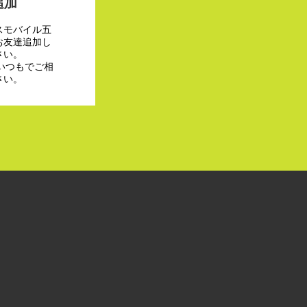
追加
スモバイル五
お友達追加し
さい。
でいつもでご相
さい。