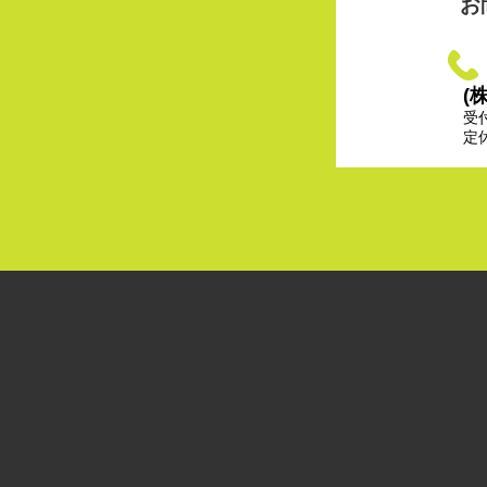
お
(
受
定