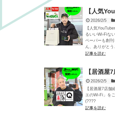
【人気YouT
2026/2/5
【人気YouTu
るいいWi-Fiな
ペーパーも創刊
ん、ありがとうございまし
記事を読む
【居酒屋
2026/2/5
【居酒屋7店舗
エのWi-Fi
(????
記事を読む