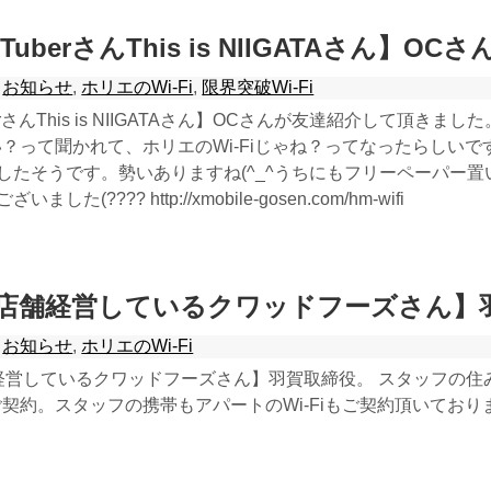
uberさんThis is NIIGATAさん】OCさ
お知らせ
,
ホリエのWi-Fi
,
限界突破Wi-Fi
berさんThis is NIIGATAさん】OCさんが友達紹介して頂
い？って聞かれて、ホリエのWi-Fiじゃね？ってなったらしいです(????
したそうです。勢いありますね(^_^うちにもフリーペーパー置
た(???? http://xmobile-gosen.com/hm-wifi
7店舗経営しているクワッドフーズさん】
お知らせ
,
ホリエのWi-Fi
経営しているクワッドフーズさん】羽賀取締役。 スタッフの住み
」をご契約。スタッフの携帯もアパートのWi-Fiもご契約頂いて