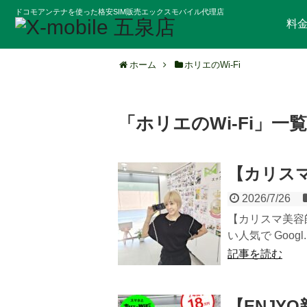
ドコモアンテナを使った格安SIM販売エックスモバイル代理店
料
ホーム
ホリエのWi-Fi
「
ホリエのWi-Fi
」
一覧
【カリス
2026/7/26
【カリスマ美容
い人気で Googl..
記事を読む
【ENJY