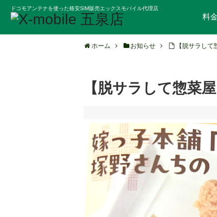
ドコモアンテナを使った格安SIM販売エックスモバイル代理店
料
ホーム
お知らせ
【脱サラして
【脱サラして惣菜屋