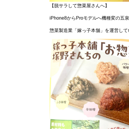
【脱サラして惣菜屋さんへ】
iPhone8からProモデルへ機種変の五
惣菜製造業「嫁っ子本舗」を運営して