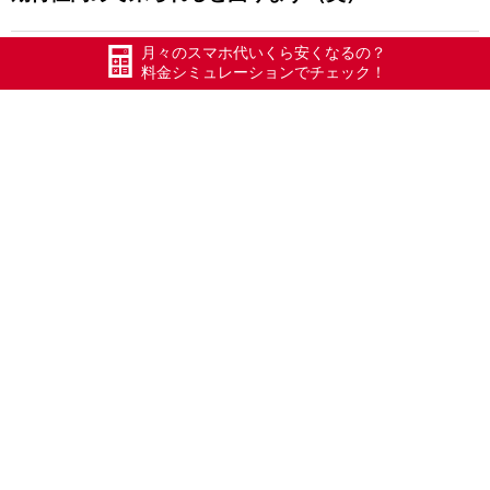
月々のスマホ代いくら安くなるの？
テレビで９回紹介の進来軒さん】人気の牡蠣マ
料金シミュレーションでチェック！
ーボー麺
【火の見やぐらと満月】
お申込の流れ
お申込に必要な書類やお申込の流れについては以下のペー
ジをご確認下さい。
番号をそのまま使用する方はこちら