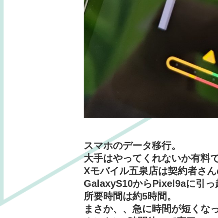
スマホのデータ移行。
大手はやってくれないか有料
Xモバイル五泉店は契約者さん
GalaxyS10からPixel9aに
所要時間は約5時間。
まさか、、急に時間が短くな