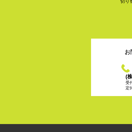
切り
お
(
受
定