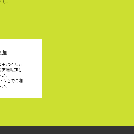
すし、
追加
スモバイル五
お友達追加し
さい。
でいつもでご相
さい。