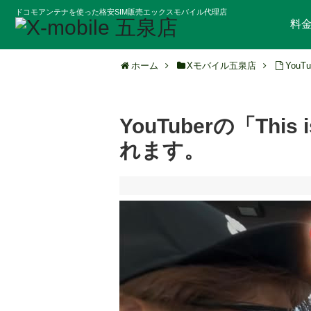
ドコモアンテナを使った格安SIM販売エックスモバイル代理店
料
ホーム
Xモバイル五泉店
You
YouTuberの「Th
れます。