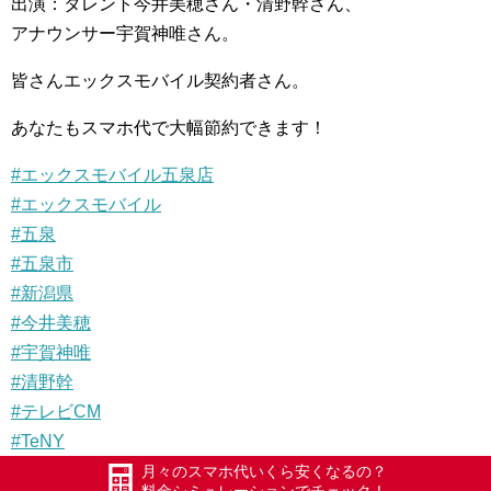
出演：タレント今井美穂さん・清野幹さん、
アナウンサー宇賀神唯さん。
皆さんエックスモバイル契約者さん。
あなたもスマホ代で大幅節約できます！
#エックスモバイル五泉店
#エックスモバイル
#五泉
#五泉市
#新潟県
#今井美穂
#宇賀神唯
#清野幹
#テレビCM
#TeNY
動
月々のスマホ代いくら安くなるの？