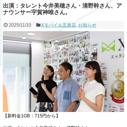
出演：タレント今井美穂さん・清野幹さん、ア
ナウンサー宇賀神唯さん。
2025/11/10
Xモバイル五泉店
,
お知らせ
【新料金1GB：715円から】