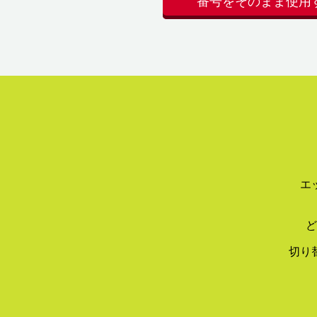
番号をそのまま使用
エ
ど
切り