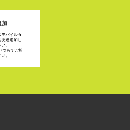
追加
スモバイル五
お友達追加し
さい。
でいつもでご相
さい。