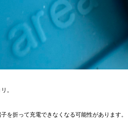
】
コリ。
端子を折って充電できなくなる可能性があります。
。