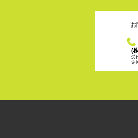
お
(
受
定