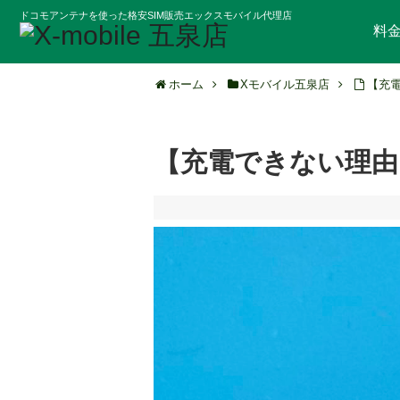
ドコモアンテナを使った格安SIM販売エックスモバイル代理店
料
ホーム
Xモバイル五泉店
【充
【充電できない理由