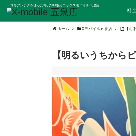
ドコモアンテナを使った格安SIM販売エックスモバイル代理店
料
ホーム
Xモバイル五泉店
【明
【明るいうちからビ