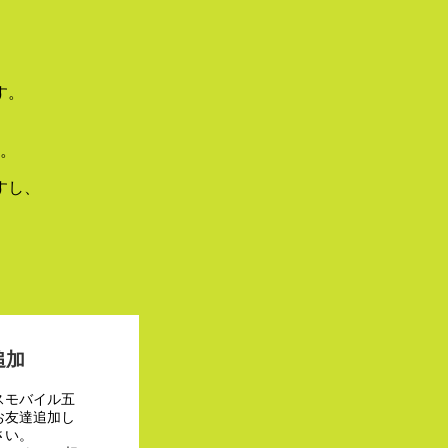
す。
。
すし、
追加
スモバイル五
お友達追加し
さい。