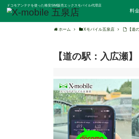
ドコモアンテナを使った格安SIM販売エックスモバイル代理店
料
ホーム
Xモバイル五泉店
【道
【道の駅：入広瀬】