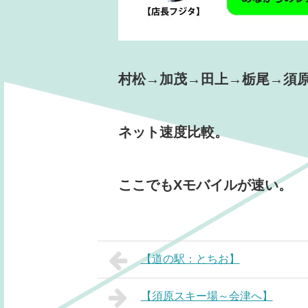
村松→加茂→田上→栃尾→須
ネット速度比較。
ここでもXモバイルが速い。
【道の駅：とちお】
【須原スキー場～会津へ】