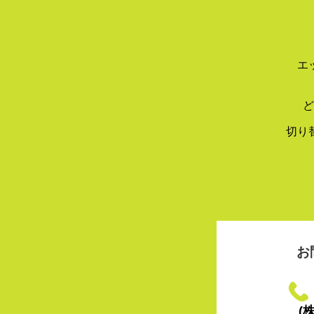
エ
ど
切り
お
(