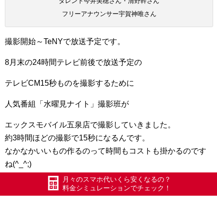
タレント今井美穂さん・清野幹さん
フリーアナウンサー宇賀神唯さん
撮影開始～TeNYで放送予定です。
8月末の24時間テレビ前後で放送予定の
テレビCM15秒ものを撮影するために
人気番組「水曜見ナイト」撮影班が
エックスモバイル五泉店で撮影していきました。
約3時間ほどの撮影で15秒になるんです。
なかなかいいもの作るのって時間もコストも掛かるのです
ね(^_^;)
月々のスマホ代いくら安くなるの？
プロデューサーの今井竜さん
料金シミュレーションでチェック！
ありがとうございました。