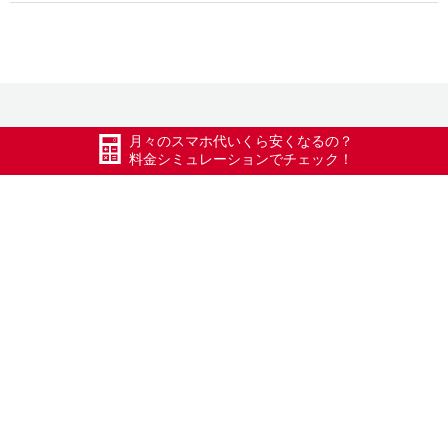
月々のスマホ代いくら安くなるの？
料金シミュレーションでチェック！
お申込の流れ
お申込に必要な書類やお申込の流れについては以下のペー
ジをご確認下さい。
番号をそのまま使用する方はこちら
新しく番号を取得する方はこちら