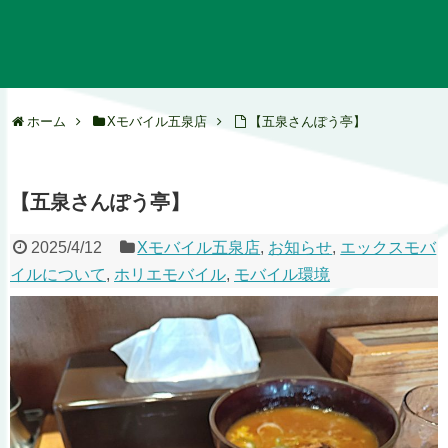
ホーム
Xモバイル五泉店
【五泉さんぽう亭】
【五泉さんぽう亭】
2025/4/12
Xモバイル五泉店
,
お知らせ
,
エックスモバ
イルについて
,
ホリエモバイル
,
モバイル環境