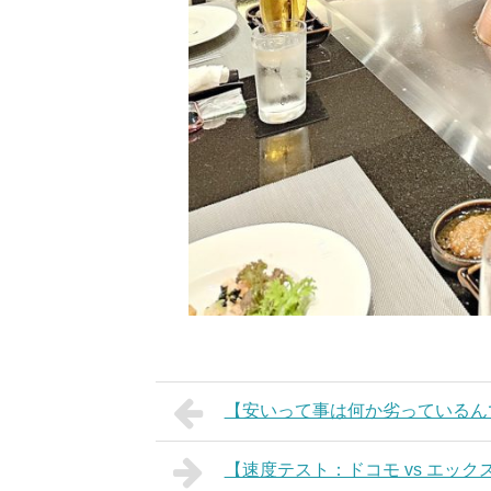
【安いって事は何か劣っているん
【速度テスト：ドコモ vs エック