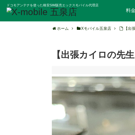
ドコモアンテナを使った格安SIM販売エックスモバイル代理店
料
ホーム
Xモバイル五泉店
【出
【出張カイロの先生