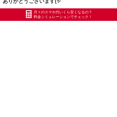
ありがとうございます(
月々のスマホ代いくら安くなるの？
料金シミュレーションでチェック！
【TeNYさん撮影】
【蒲原鉄道 社長 乗換え】
お申込の流れ
お申込に必要な書類やお申込の流れについては以下のペー
ジをご確認下さい。
番号をそのまま使用する方はこちら