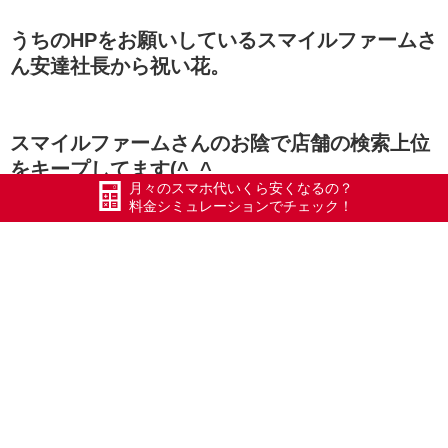
うちのHPをお願いしているスマイルファームさ
ん安達社長から祝い花。
スマイルファームさんのお陰で店舗の検索上位
をキープしてます(^_^
月々のスマホ代いくら安くなるの？
料金シミュレーションでチェック！
安達社長ありがとうございます(
【長岡の柿川亭と亀田のラーメン大舎厘】
【うちのTVCMの】