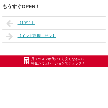
もうすぐOPEN！
【10/11】
【インド料理ニサン】
月々のスマホ代いくら安くなるの？
料金シミュレーションでチェック！
お申込の流れ
お申込に必要な書類やお申込の流れについては以下のペー
ジをご確認下さい。