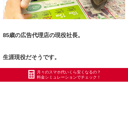
85歳の広告代理店の現役社長。
生涯現役だそうです。
月々のスマホ代いくら安くなるの？
料金シミュレーションでチェック！
すごいバイタリティー、尊敬します。
N社長ありがとうございます(
【充電できない】