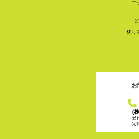
エ
ど
切り
お
(
受
定