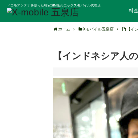
ドコモアンテナを使った格安SIM販売エックスモバイル代理店
料
ホーム
Xモバイル五泉店
【イ
【インドネシア人