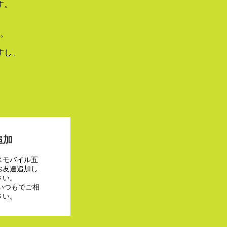
す。
。
すし、
追加
スモバイル五
お友達追加し
さい。
でいつもでご相
さい。