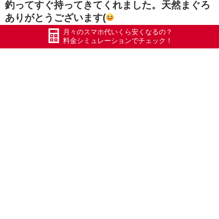
釣ってすぐ持ってきてくれました。天然まぐろ
ありがとうございます(
月々のスマホ代いくら安くなるの？
料金シミュレーションでチェック！
【電池の膨張】
【主人が佐渡に単身赴任でして】
お申込の流れ
お申込に必要な書類やお申込の流れについては以下のペー
ジをご確認下さい。