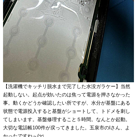
【洗濯機でキッチリ脱水まで完了した水没ガラケー】当然
起動しない。起点が効いたのは焦って電源を押さなかった
事。動くかどうか確認したい所ですが、水分が基盤にある
状態で電源投入すると基盤がショートして、トドメを刺し
てしまいます。基盤修理すること５時間。なんとか起動。
大切な電話帳100件が戻ってきました。五泉市のIさん、よ
かったですね～(