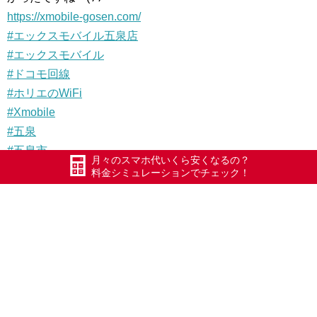
https://xmobile-gosen.com/
#エックスモバイル五泉店
#エックスモバイル
#ドコモ回線
#ホリエのWiFi
#Xmobile
#五泉
#五泉市
月々のスマホ代いくら安くなるの？
#Xモバイル
料金シミュレーションでチェック！
#長岡
#加茂
#三条
#安田
#新潟市