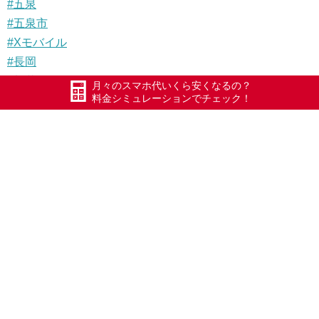
#五泉
#五泉市
#Xモバイル
#長岡
#加茂
月々のスマホ代いくら安くなるの？
料金シミュレーションでチェック！
#三条
#安田
#新潟市