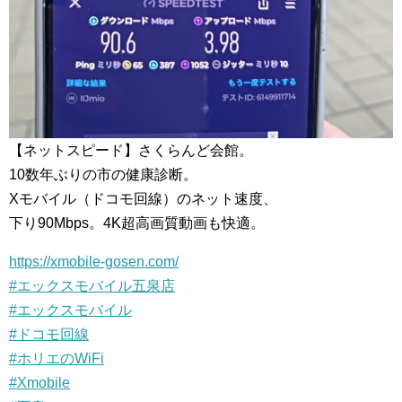
【ネットスピード】さくらんど会館。
10数年ぶりの市の健康診断。
Xモバイル（ドコモ回線）のネット速度、
下り90Mbps。4K超高画質動画も快適。
https://xmobile-gosen.com/
#エックスモバイル五泉店
#エックスモバイル
#ドコモ回線
#ホリエのWiFi
#Xmobile