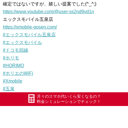
確定ではないですが、嬉しい提案でした(^_^;)
https://www.youtube.com/@user-ss2nd9vd1n
エックスモバイル五泉店
https://xmobile-gosen.com/
#エックスモバイル五泉店
#エックスモバイル
#ドコモ回線
#ホリモ
#HORIMO
#ホリエのWiFi
#Xmobile
#五泉
#五泉市
月々のスマホ代いくら安くなるの？
料金シミュレーションでチェック！
#Xモバイル
#長岡
#加茂
#三条