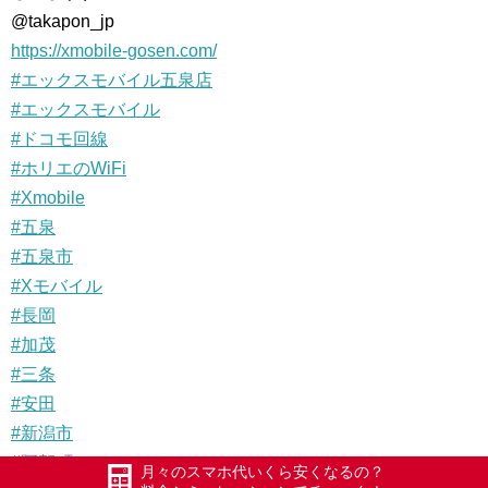
@takapon_jp
https://xmobile-gosen.com/
#エックスモバイル五泉店
#エックスモバイル
#ドコモ回線
#ホリエのWiFi
#Xmobile
#五泉
#五泉市
#Xモバイル
#長岡
#加茂
#三条
#安田
#新潟市
#阿賀町
月々のスマホ代いくら安くなるの？