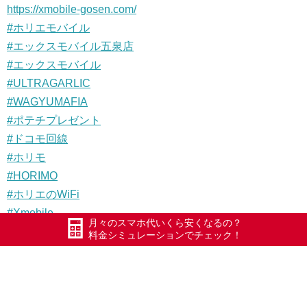
https://xmobile-gosen.com/
#ホリエモバイル
#エックスモバイル五泉店
#エックスモバイル
#ULTRAGARLIC
#WAGYUMAFIA
#ポテチプレゼント
#ドコモ回線
#ホリモ
#HORIMO
#ホリエのWiFi
#Xmobile
月々のスマホ代いくら安くなるの？
#五泉
料金シミュレーションでチェック！
#五泉市
#Xモバイル
#長岡
#加茂