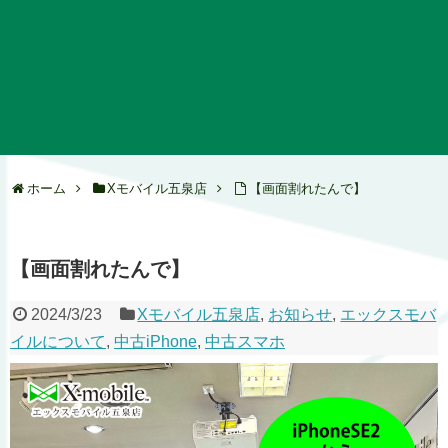
ホーム
Xモバイル五泉店
【画面割れたんで】
【画面割れたんで】
2024/3/23
Xモバイル五泉店
,
お知らせ
,
エックスモバ
イルについて
,
中古iPhone
,
中古スマホ