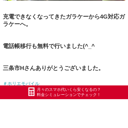
充電できなくなってきたガラケーから4G対応ガ
ラケーへ。
電話帳移行も無料で行いました(^_^
三条市Hさんありがとうございました。
＃ホリエモバイル
月々のスマホ代いくら安くなるの？
＃エックスモバイル五泉店
料金シミュレーションでチェック！
＃エックスモバイル
＃ULTRAGARLIC
＃WAGYUMAFIA
＃ポテチプレゼント