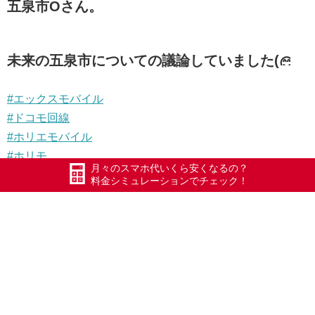
五泉市Oさん。
未来の五泉市についての議論していました(
#エックスモバイル
#ドコモ回線
#ホリエモバイル
#ホリモ
月々のスマホ代いくら安くなるの？
#HORIMO
料金シミュレーションでチェック！
#ホリエのWiFi
#ポケットWiFi
#WiFi
#Xmobile
#スマートWiFi
#WiMAX
#五泉