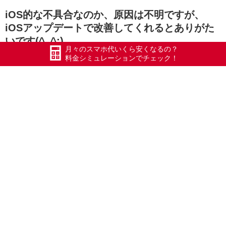
iOS的な不具合なのか、原因は不明ですが、
iOSアップデートで改善してくれるとありがた
いです(^_^;)
月々のスマホ代いくら安くなるの？
料金シミュレーションでチェック！
新発田市Sさん、ありがとうございました(
#エックスモバイル
#ドコモ回線
#ホリエモバイル
#ホリモ
#HORIMO
#ホリエのWiFi
#ポケットWiFi
#WiFi
#Xmobile