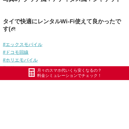
タイで快適にレンタルWi-Fi使えて良かったで
す(
#エックスモバイル
#ドコモ回線
#ホリエモバイル
#ホリモ
月々のスマホ代いくら安くなるの？
料金シミュレーションでチェック！
#HORIMO
#ホリエのWiFi
#ポケットWiFi
#WiFi
#Xmobile
#スマートWiFi
#WiMAX