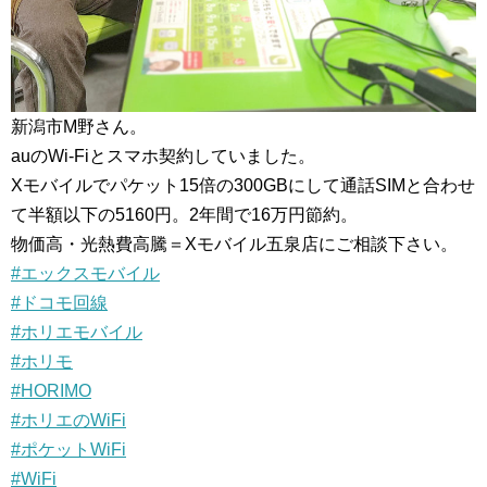
新潟市M野さん。
auのWi-Fiとスマホ契約していました。
Xモバイルでパケット15倍の300GBにして通話SIMと合わせ
て半額以下の5160円。2年間で16万円節約。
物価高・光熱費高騰＝Xモバイル五泉店にご相談下さい。
#エックスモバイル
#ドコモ回線
#ホリエモバイル
#ホリモ
#HORIMO
#ホリエのWiFi
#ポケットWiFi
#WiFi