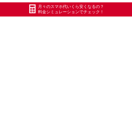
#Xmobile
月々のスマホ代いくら安くなるの？
料金シミュレーションでチェック！
#スマートWiFi
#WiMAX
#五泉
#五泉市
#Xモバイル
#長岡
#加茂
#三条
#燕
#見附
#新津
さぁ、次はあなたの番です！
エックスモバイルに乗り換えると月々のスマホ代が驚く