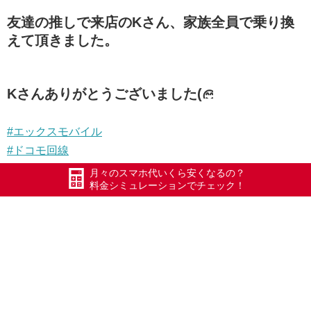
友達の推しで来店のKさん、家族全員で乗り換
えて頂きました。
Kさんありがとうございました(
#エックスモバイル
#ドコモ回線
#ホリエモバイル
月々のスマホ代いくら安くなるの？
料金シミュレーションでチェック！
#ホリモ
#HORIMO
#ホリエのWiFi
#ポケットWiFi
#WiFi
#Xmobile
#スマートWiFi