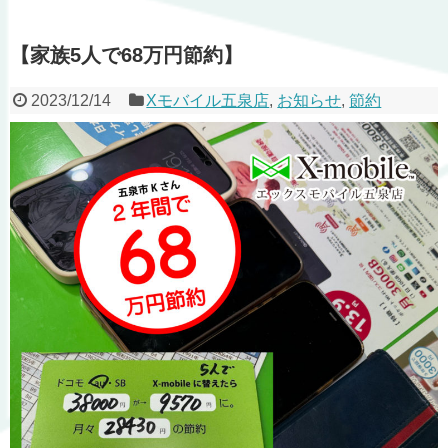
【家族5人で68万円節約】
2023/12/14
Xモバイル五泉店
,
お知らせ
,
節約