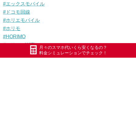
#エックスモバイル
#ドコモ回線
#ホリエモバイル
#ホリモ
#HORIMO
#ホリエのWiFi
月々のスマホ代いくら安くなるの？
料金シミュレーションでチェック！
#ポケットWiFi
#WiFi
#Xmobile
#スマートWiFi
#WiMAX
#五泉
#五泉市
#Xモバイル
#長岡
#加茂
#三条