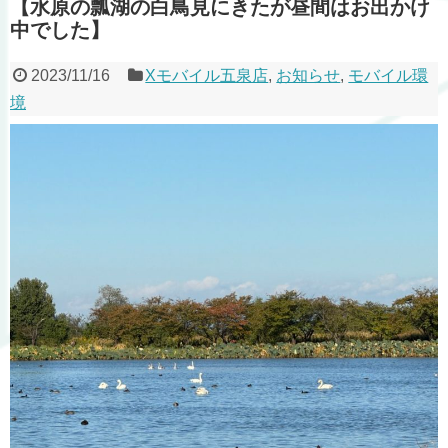
【水原の瓢湖の白鳥見にきたが昼間はお出かけ
中でした】
2023/11/16
Xモバイル五泉店
,
お知らせ
,
モバイル環
境