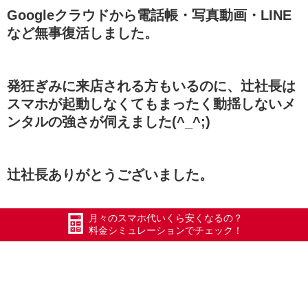
Googleクラウドから電話帳・写真動画・LINE
など無事復活しました。
発狂ぎみに来店される方もいるのに、辻社長は
スマホが起動しなくてもまったく動揺しないメ
ンタルの強さが伺えました(^_^;)
辻社長ありがとうございました。
月々のスマホ代いくら安くなるの？
Xモバイルで契約して丸4年で280万円節約して
料金シミュレーションでチェック！
います。
ドコモで月70000円がXモバイルで月11700円