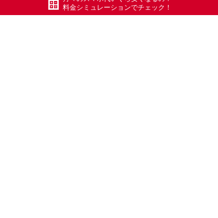
料金シミュレーションでチェック！
#エックスモバイル
#ドコモ回線
#ホリエモバイル
#ホリモ
#HORIMO
#限界突破WiFi
#氷川きよし
#ポケットWiFi
#WiFi
#Xmobile
#スマートWiFi
#WiMAX
#五泉
#五泉市
#Xモバイル
#長岡
#加茂