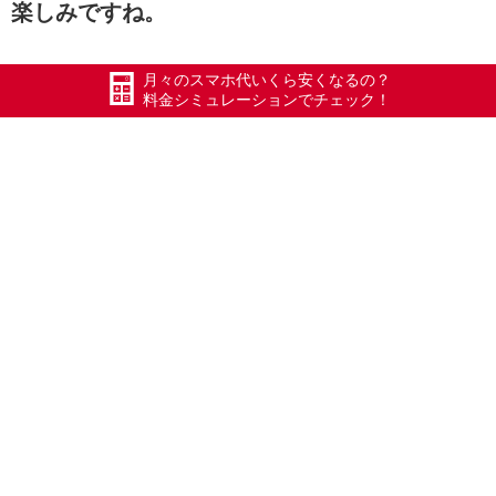
楽しみですね。
月々のスマホ代いくら安くなるの？
Kさんありがとうございました(
料金シミュレーションでチェック！
#エックスモバイル
#ドコモ回線
#ホリエモバイル
#ホリモ
#HORIMO
#限界突破WiFi
#氷川きよし
#ポケットWiFi
#WiFi
#Xmobile
#スマートWiFi
#WiMAX