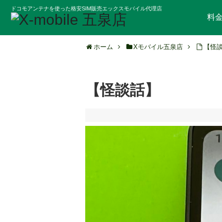
ドコモアンテナを使った格安SIM販売エックスモバイル代理店
料
ホーム
Xモバイル五泉店
【怪
【怪談話】