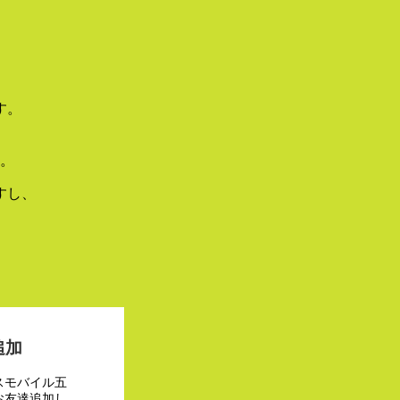
す。
。
すし、
追加
スモバイル五
お友達追加し