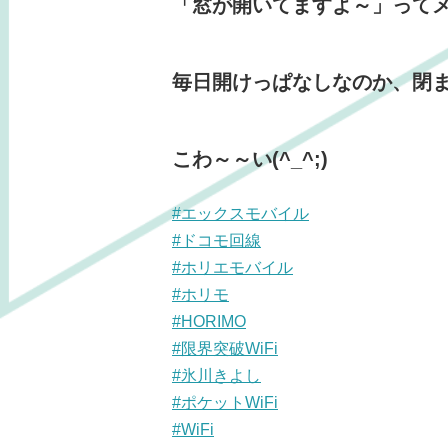
「窓が開いてますよ～」って
毎日開けっぱなしなのか、閉
こわ～～い(^_^;)
#エックスモバイル
#ドコモ回線
#ホリエモバイル
#ホリモ
#HORIMO
#限界突破WiFi
#氷川きよし
#ポケットWiFi
#WiFi