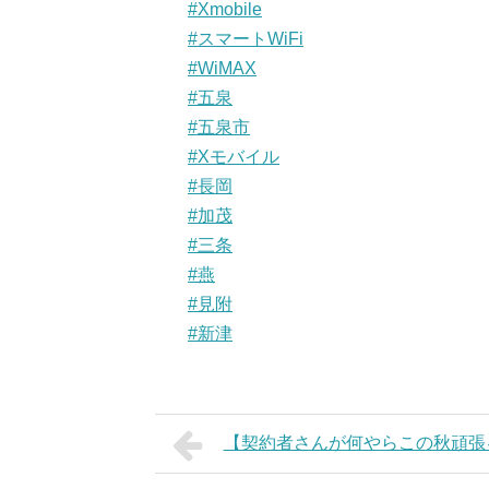
#Xmobile
#スマートWiFi
#WiMAX
#五泉
#五泉市
#Xモバイル
#長岡
#加茂
#三条
#燕
#見附
#新津
【契約者さんが何やらこの秋頑張