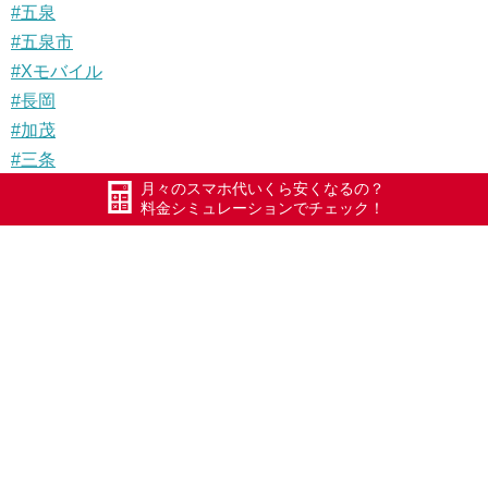
#五泉
#五泉市
#Xモバイル
#長岡
#加茂
#三条
月々のスマホ代いくら安くなるの？
#燕
料金シミュレーションでチェック！
#見附
#新津
【祝スマホデビュー！】
【iPhoneデータ引越し】