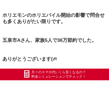
ホリエモンのホリエバイル開始の影響で問合せ
も多くありがたい限りです。
五泉市Aさん、家族5人で36万節約でした。
ありがとうございます(
月々のスマホ代いくら安くなるの？
#エックスモバイル
料金シミュレーションでチェック！
#ドコモ回線
#ホリエモバイル
#限界突破WiFi
#氷川きよし
#ポケットWiFi