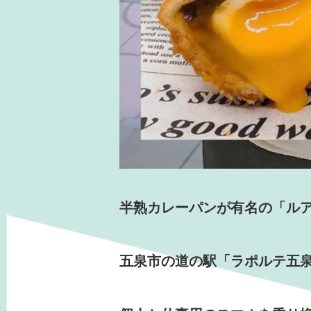
半熟カレーパンが有名の「ル
五泉市の道の駅「ラポルテ五