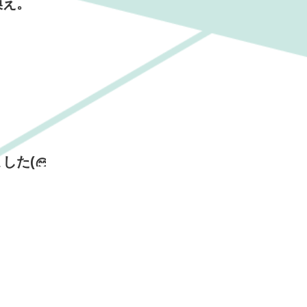
換え。
した(