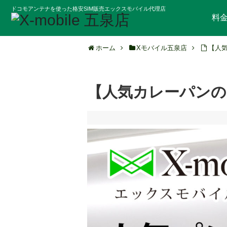
ドコモアンテナを使った格安SIM販売エックスモバイル代理店
料
ホーム
Xモバイル五泉店
【人
【人気カレーパンの