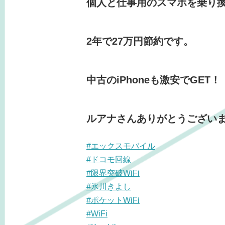
個人と仕事用のスマホを乗り
2年で27万円節約です。
中古のiPhoneも激安でGET！
ルアナさんありがとうございま
#エックスモバイル
#ドコモ回線
#限界突破WiFi
#氷川きよし
#ポケットWiFi
#WiFi