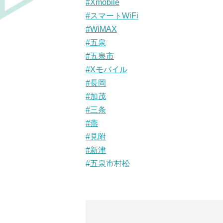
#Xmobile
#スマートWiFi
#WiMAX
#五泉
#五泉市
#Xモバイル
#長岡
#加茂
#三条
#燕
#見附
#新津
#五泉市村松