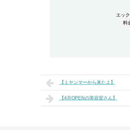
エック
料
【ミヤンマーから来たよ】
【4月OPENの美容室さん】