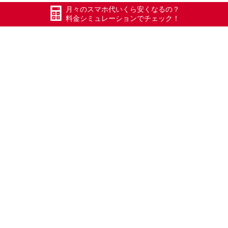
月々のスマホ代いくら安くなるの？
料金シミュレーションでチェック！
よかったよかった(
#エックスモバイル
#ドコモ回線
#限界突破WiFi
#氷川きよし
#ポケットWiFi
#WiFi
#Xmobile
#スマートWiFi
#WiMAX
#五泉
#五泉市
#Xモバイル
#長岡