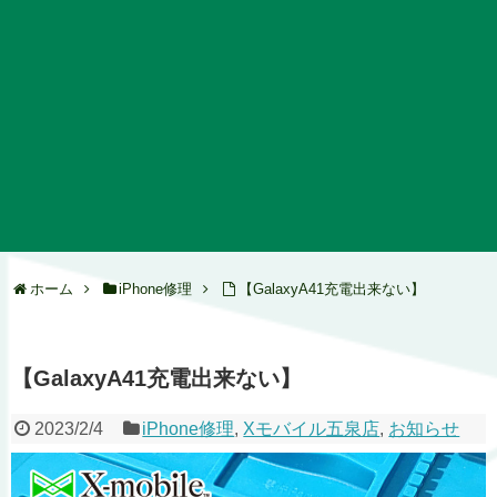
ホーム
iPhone修理
【GalaxyA41充電出来ない】
【GalaxyA41充電出来ない】
2023/2/4
iPhone修理
,
Xモバイル五泉店
,
お知らせ